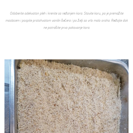
Odaberite adekvatan pleh i krenite sa ređanjem kora. Stavite koru, pa je premažite
maslacem i pospite prstohvatom vanilin šećera i po želji sa vrlo malo oraha. Ređajte dok
ne potrošite prvo pakovanje kora.