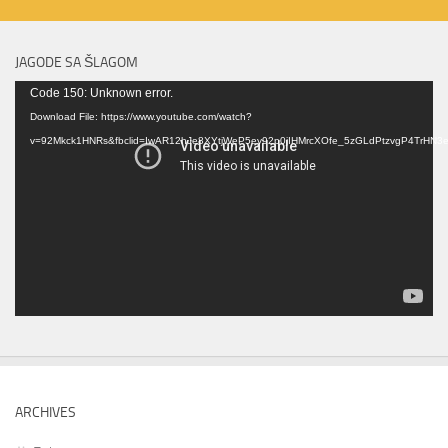
JAGODE SA ŠLAGOM
Video
Code 150: Unknown error.
Player
Download File: https://www.youtube.com/watch?
v=92Mkck1HNRs&fbclid=IwAR12hJe8XYtjWeP5ey92p0jIHMrcXOfe_5zGLdPtzvgP4TrHN
ARCHIVES