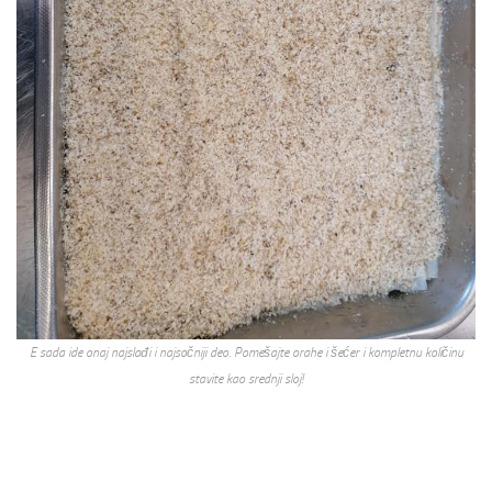
E sada ide onaj najslađi i najsočniji deo. Pomešajte orahe i šećer i kompletnu količinu
stavite kao srednji sloj!