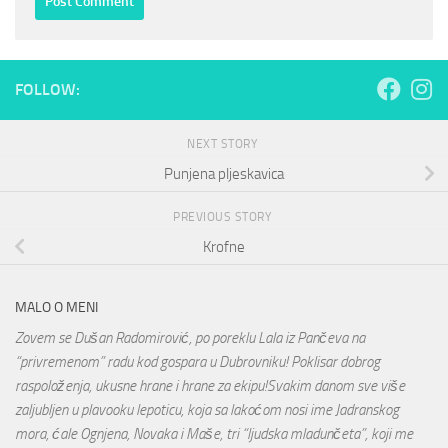
FOLLOW:
NEXT STORY
Punjena pljeskavica
PREVIOUS STORY
Krofne
MALO O MENI
Zovem se Dušan Radomirović, po poreklu Lala iz Pančeva na
“privremenom” radu kod gospara u Dubrovniku! Poklisar dobrog
raspoloženja, ukusne hrane i hrane za ekipu!Svakim danom sve više
zaljubljen u plavooku lepoticu, koja sa lakoćom nosi ime Jadranskog
mora, ćale Ognjena, Novaka i Maše, tri “ljudska mladunčeta”, koji me