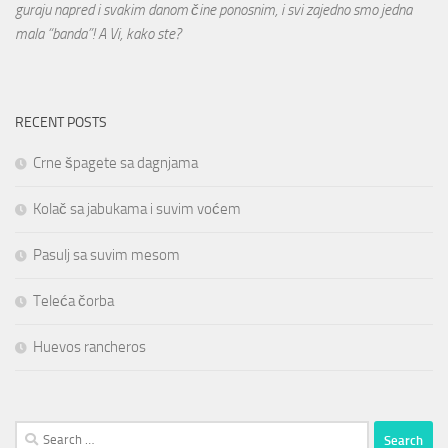
guraju napred i svakim danom čine ponosnim, i svi zajedno smo jedna
mala “banda”! A Vi, kako ste?
RECENT POSTS
Crne špagete sa dagnjama
Kolač sa jabukama i suvim voćem
Pasulj sa suvim mesom
Teleća čorba
Huevos rancheros
Search