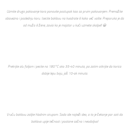
Uzmite drugo pakovanje kora ponovite postupak kao sa prvim pakovanjem. Premažite
obavezno i poslednju koru. Isecite baklavu na kvadrate ili kako već volite. Preporuka je da
od muža ili žene, zavisi ko je majstor u kući uzmete skalpel! 😀
Prekrijte alu folijom i pecite na 180°C oko 35-40 minuta, pa zatim otkrijte da korica
dobije lepu boju, još 10-ak minuta.
Vruću baklavu zalijte hladnim sirupom. Sada ide najteži deo, a to je čekanje par sati da
baklava upije tečnost i postane sočna i neodoljiva!