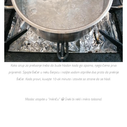
Kako sirup za prelivanje treba da bude hladan kada ga sipamo, njega ćemo prvo
pripremiti. Sipajte šećer u neku šerpicu i nalijte vodom otprilike dva prsta da prekrije
šećer. Kada provri, kuvajte 10-ak minuta i stavite sa strane da se hladi.
Maslac otopite u “mikriću” 😀 (neki bi rekli i mikro talasna).