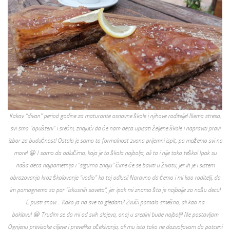
Kakav “divan” period godine za maturante osnovne škole i njihove roditelje! Nema stresa,
svi smo “opušteni” i srećni, znajući da će nam deca upisati željene škole i napraviti pravi
izbor za budućnost! Ostala je samo ta formalnost zvana prijemni ispit, pa možemo svi na
more! 😀 I samo da odlučimo, koja je to škola najbolja, ali to i nije tako teško! Ipak su
naša deca najpametnija i “sigurno znaju” čime će se baviti u životu, jer ih je i sistem
obrazovanja kroz školovanje “vodio” ka toj odluci! Naravno da ćemo i mi kao roditelji, da
im pomognemo sa par “iskusnih saveta”, jer ipak mi znamo šta je najbolje za našu decu!
E pusti snovi… Kako ja na sve to gledam? Zvuči pomalo smešno, ali kao na
baklavu! 😀 Trudim se da mi od svih slojeva, onaj u sredini bude najbolji! Ne postavljam
Ognjenu previsoke ciljeve i prevelika očekivanja, ali mu isto tako ne dozvoljavam da potceni