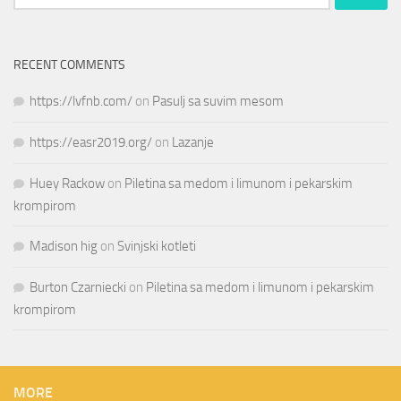
for:
RECENT COMMENTS
https://lvfnb.com/
on
Pasulj sa suvim mesom
https://easr2019.org/
on
Lazanje
Huey Rackow
on
Piletina sa medom i limunom i pekarskim
krompirom
Madison hig
on
Svinjski kotleti
Burton Czarniecki
on
Piletina sa medom i limunom i pekarskim
krompirom
MORE