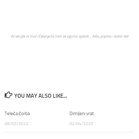
Ali verujte mi trud i čekanje će Vam se sigurno isplatiti… Adio, prijatno i dobar tek!
YOU MAY ALSO LIKE...
Teleća čorba
1
Dimljeni vrat
3
06/02/2022
02/04/2020