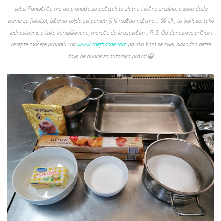
sebe! Pomoći ću mu da pronađe za početak tu zlatnu i sočnu sredinu, a kada dođe
vreme za fakultet, bićemo valjda svi pametniji! Ili možda nećemo… 😀 Uh, ta baklava, tako
jednostavna, a tako komplikovana, moraću da je usavršim… P. S. Od danas ove pričice i
recepte možete pronaći i na
www.chefbande.com
pa ako Vam se svidi, slobodno delite
dalje, ne brinite za autorska prava! 😀