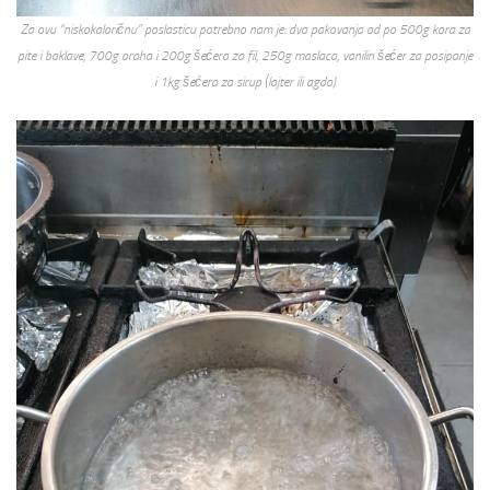
Za ovu “niskokaloričnu” poslasticu potrebno nam je: dva pakovanja od po 500g kora za
pite i baklave, 700g oraha i 200g šećera za fil, 250g maslaca, vanilin šećer za posipanje
i 1kg šećera za sirup (lajter ili agda)